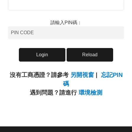
請輸入PIN碼：
沒有工商憑證？請參考
另開視窗
|
忘記PIN
另
碼
開
另
遇到問題？請進行
環境檢測
視
開
窗
視
窗