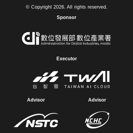
© Copyright 2026. All rights reserved.
Sponsor
另
開
視
Executor
窗
另
開
視
Advisor
Advisor
窗
另
另
開
開