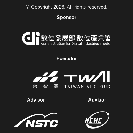
© Copyright 2026. All rights reserved.
Sponsor
另
開
視
Executor
窗
另
開
視
Advisor
Advisor
窗
另
另
開
開