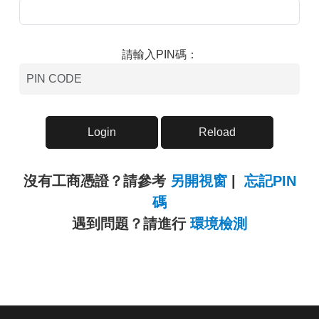
請輸入PIN碼：
沒有工商憑證？請參考
另開視窗
|
忘記PIN
另
碼
開
另
遇到問題？請進行
環境檢測
視
開
窗
視
窗